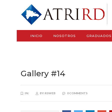
INICIO
NOSOTROS
GRADUADOS
Gallery #14
IN:
BY:
RSWEB
0 COMMENTS